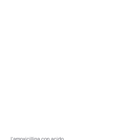
 l'amoxicillina con acido 