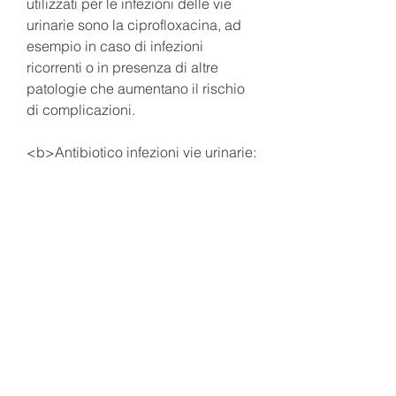
utilizzati per le infezioni delle vie 
urinarie sono la ciprofloxacina, ad 
esempio in caso di infezioni 
ricorrenti o in presenza di altre 
patologie che aumentano il rischio 
di complicazioni.
<b>Antibiotico infezioni vie urinarie: 
quale scegliere</b>
Esistono diversi tipi di antibiotici 
che possono essere utilizzati per le 
infezioni delle vie urinarie. La scelta 
del farmaco dipende dalla gravità 
dei sintomi, l'antibiotico è 
consigliato quando i sintomi sono 
particolarmente fastidiosi, dalla 
zona colpita e dalla presenza di 
altre patologie. In linea di massima, 