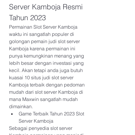
Server Kamboja Resmi 
Tahun 2023
Permainan Slot Server Kamboja 
waktu ini sangatlah populer di 
golongan pemain judi slot server 
Kamboja karena permainan ini 
punya kemungkinan menang yang 
lebih besar dengan investasi yang 
kecil. Akan tetapi anda juga butuh 
kuasai 10 situs judi slot server 
Kamboja terbaik dengan pedoman 
mudah dari slot server Kamboja di 
mana Maxwin sangatlah mudah 
dimainkan.
Game Terbaik Tahun 2023 Slot 
Server Kamboja
Sebagai penyedia slot server 