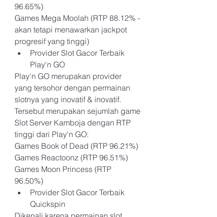
96.65%)
Games Mega Moolah (RTP 88.12% - 
akan tetapi menawarkan jackpot 
progresif yang tinggi)
Provider Slot Gacor Terbaik 
Play'n GO
Play'n GO merupakan provider 
yang tersohor dengan permainan 
slotnya yang inovatif & inovatif. 
Tersebut merupakan sejumlah game 
Slot Server Kamboja dengan RTP 
tinggi dari Play'n GO:
Games Book of Dead (RTP 96.21%)
Games Reactoonz (RTP 96.51%)
Games Moon Princess (RTP 
96.50%)
Provider Slot Gacor Terbaik 
Quickspin
Dikenali karena permainan slot 