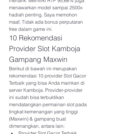
menarik. Memiliki RTP 95,66% juga 
menawarkan model sampai 2500x 
hadiah penting. Saya memohon 
maaf, Tidak ada bonus perputaran 
free dalam game ini.
10 Rekomendasi 
Provider Slot Kamboja 
Gampang Maxwin
Berikut di bawah ini merupakan 
rekomendasi 10 provider Slot Gacor 
Terbaik yang bisa Anda mainkan di 
server Kamboja. Provider-provider 
ini sudah bisa terbuktikan 
mendatangkan permainan slot pada 
tingkat kemenangan yang tinggi 
(Maxwin) & gampang buat 
dimenangkan, antara lain:
Provider Slot Gacor Terbaik 