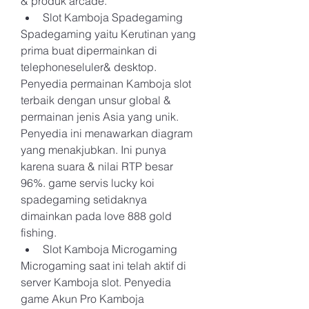
& produk arcade.
Slot Kamboja Spadegaming
Spadegaming yaitu Kerutinan yang 
prima buat dipermainkan di 
telephoneseluler& desktop. 
Penyedia permainan Kamboja slot 
terbaik dengan unsur global & 
permainan jenis Asia yang unik. 
Penyedia ini menawarkan diagram 
yang menakjubkan. Ini punya 
karena suara & nilai RTP besar 
96%. game servis lucky koi 
spadegaming setidaknya 
dimainkan pada love 888 gold 
fishing.
Slot Kamboja Microgaming
Microgaming saat ini telah aktif di 
server Kamboja slot. Penyedia 
game Akun Pro Kamboja 