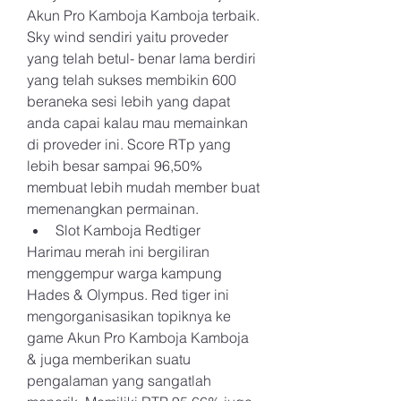
Akun Pro Kamboja Kamboja terbaik. 
Sky wind sendiri yaitu proveder 
yang telah betul- benar lama berdiri 
yang telah sukses membikin 600 
beraneka sesi lebih yang dapat 
anda capai kalau mau memainkan 
di proveder ini. Score RTp yang 
lebih besar sampai 96,50% 
membuat lebih mudah member buat 
memenangkan permainan.
Slot Kamboja Redtiger
Harimau merah ini bergiliran 
menggempur warga kampung 
Hades & Olympus. Red tiger ini 
mengorganisasikan topiknya ke 
game Akun Pro Kamboja Kamboja 
& juga memberikan suatu 
pengalaman yang sangatlah 