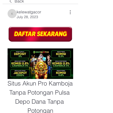
Back
kelewatgacor
kelewatgacor
July 28, 2023
Situs Akun Pro Kamboja 
Tanpa Potongan Pulsa 
Depo Dana Tanpa 
Potongan