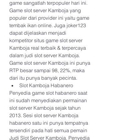
game sangatlah terpopuler hari ini. 
Game slot server Kamboja yang 
populer dari provider ini yaitu game 
tembak ikan online. Juga joker123 
dapat dijelaskan menjadi 
kompetitor situs game slot server 
Kamboja real terbaik & terpercaya 
dalam judi slot server Kamboja. 
Game slot server Kamboja ini punya 
RTP besar sampai 98, 22%, maka 
dari itu punya banyak pecinta.
Slot Kamboja Habanero
Penyedia game slot habanero saat 
ini sudah menyediakan permainan 
slot server Kamboja sejak tahun 
2013. Sesi slot server Kamboja 
habanero satu ini punya tempatnya 
tersendiri pada hati semua pemain 
Judi Slot Server Kamboja. Penyedia 