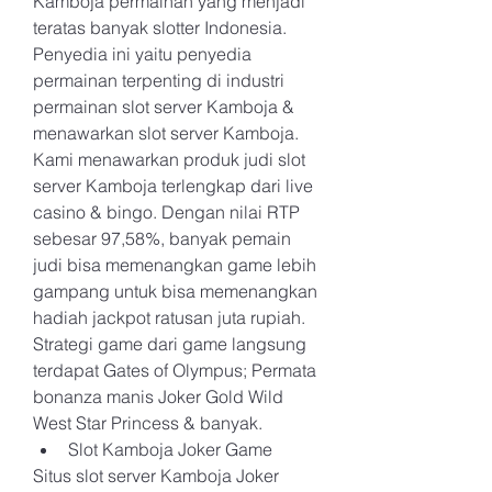
Kamboja permainan yang menjadi 
teratas banyak slotter Indonesia. 
Penyedia ini yaitu penyedia 
permainan terpenting di industri 
permainan slot server Kamboja & 
menawarkan slot server Kamboja. 
Kami menawarkan produk judi slot 
server Kamboja terlengkap dari live 
casino & bingo. Dengan nilai RTP 
sebesar 97,58%, banyak pemain 
judi bisa memenangkan game lebih 
gampang untuk bisa memenangkan 
hadiah jackpot ratusan juta rupiah. 
Strategi game dari game langsung 
terdapat Gates of Olympus; Permata 
bonanza manis Joker Gold Wild 
West Star Princess & banyak.
Slot Kamboja Joker Game
Situs slot server Kamboja Joker 