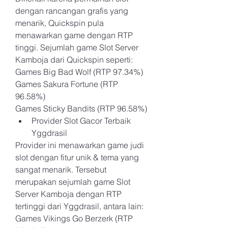
dengan rancangan grafis yang 
menarik, Quickspin pula 
menawarkan game dengan RTP 
tinggi. Sejumlah game Slot Server 
Kamboja dari Quickspin seperti:
Games Big Bad Wolf (RTP 97.34%)
Games Sakura Fortune (RTP 
96.58%)
Games Sticky Bandits (RTP 96.58%)
Provider Slot Gacor Terbaik 
Yggdrasil
Provider ini menawarkan game judi 
slot dengan fitur unik & tema yang 
sangat menarik. Tersebut 
merupakan sejumlah game Slot 
Server Kamboja dengan RTP 
tertinggi dari Yggdrasil, antara lain:
Games Vikings Go Berzerk (RTP 