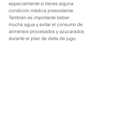
especialmente si tienes alguna 
condición médica preexistente. 
También es importante beber 
mucha agua y evitar el consumo de 
alimentos procesados ​​y azucarados 
durante el plan de dieta de jugo.
Conclusión
El horario del plan de dieta de jugo 
es importante para obtener los 
mejores resultados al realizar una 
dieta de jugo. Es importante beber 
al menos seis jugos al día y 
beberlos cada dos o tres horas para 