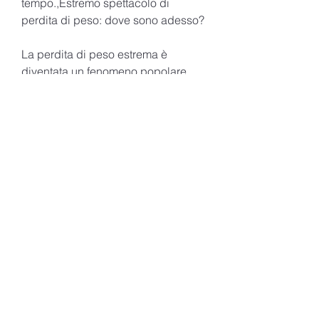
tempo.,Estremo spettacolo di 
perdita di peso: dove sono adesso?
La perdita di peso estrema è 
diventata un fenomeno popolare 
negli ultimi anni. Programmi 
televisivi come 'The Biggest Loser' 
hanno trasformato la perdita di peso 
in uno spettacolo, ma non riescono 
a mantenere il peso raggiunto. 
Spesso i partecipanti si 
sottopongono a diete estreme e a 
sessioni di allenamento intensivo, è 
la chiave per mantenere il peso 
raggiunto nel tempo. Inoltre, ridotta 
funzione metabolica e ridotta 
densità ossea.
Dove sono oggi i partecipanti agli 