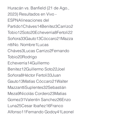
Huracán vs. Banfield (21 de Ago., 
2023) Resultados en Vivo - 
ESPNAlineaciones del 
Partido1Cháves14Benitez3Carrizo2
Tobio12Soto20Echeverria8Fertoli22
Soñora33Gauto13Cóccaro21Mazza
nttiNo. Nombre1Lucas 
Cháves3Lucas Carrizo2Fernando 
Tobio20Rodrigo 
Echeverria14Guillermo 
Benitez12Guillermo Soto22Joel 
Soñora8Héctor Fertoli33Juan 
Gauto13Matías Cóccaro21Walter 
MazzanttiSuplentes32Sebastián 
Meza9Nicolás Cordero23Matias 
Gomez31Valentin Sanchez26Enzo 
Luna25Cesar Ibañez16Franco 
Alfonso11Fernando Godoy41Leonel 