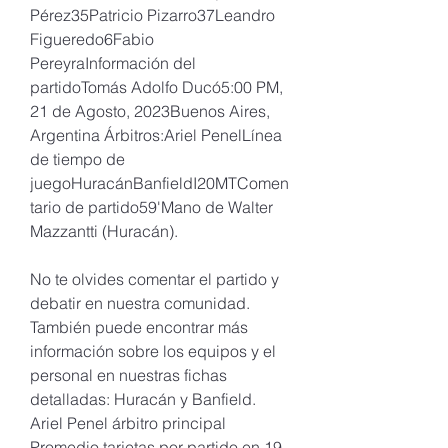
Pérez35Patricio Pizarro37Leandro 
Figueredo6Fabio 
PereyraInformación del 
partidoTomás Adolfo Ducó5:00 PM, 
21 de Agosto, 2023Buenos Aires, 
Argentina Árbitros:Ariel PenelLínea 
de tiempo de 
juegoHuracánBanfieldI20MTComen
tario de partido59'Mano de Walter 
Mazzantti (Huracán).
No te olvides comentar el partido y 
debatir en nuestra comunidad. 
También puede encontrar más 
información sobre los equipos y el 
personal en nuestras fichas 
detalladas: Huracán y Banfield. 
Ariel Penel árbitro principal 
Promedio tarjetas por partido en 19 