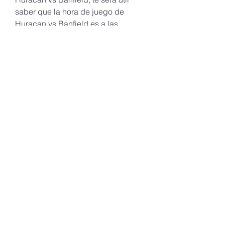
saber que la hora de juego de 
Huracan vs Banfield es a las 
18:00hs hora local de Argentina, 
Buenos Aires del dia lunes 21 de 
agosto, igualmente para los que 
quieren conocer fecha y hora del 
partido Banfield vs Huracan en la 
ciudad donde viven pues lo podran 
leer en esta tabla con el horario del 
partido Huracan vs Banfield de 
Primera division Argentina - 
Argentina - Futbol Argentino: El DT 
de Huracan que lo dirige en este 
partido contra Banfield es N.
Tobio, G. Soto, R. Echeverría, H. 
Fértoli, J. Soñora, J. Gauto, M. 
Cóccaro, W. Mazzantti. Banfield: Por 