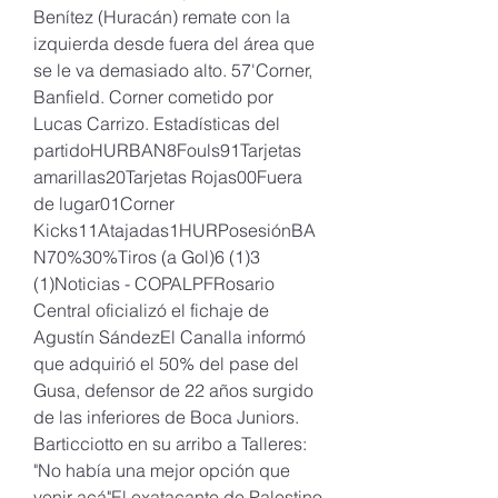
Benítez (Huracán) remate con la 
izquierda desde fuera del área que 
se le va demasiado alto. 57'Corner, 
Banfield. Corner cometido por 
Lucas Carrizo. Estadísticas del 
partidoHURBAN8Fouls91Tarjetas 
amarillas20Tarjetas Rojas00Fuera 
de lugar01Corner 
Kicks11Atajadas1HURPosesiónBA
N70%30%Tiros (a Gol)6 (1)3 
(1)Noticias - COPALPFRosario 
Central oficializó el fichaje de 
Agustín SándezEl Canalla informó 
que adquirió el 50% del pase del 
Gusa, defensor de 22 años surgido 
de las inferiores de Boca Juniors. 
Barticciotto en su arribo a Talleres: 
"No había una mejor opción que 
venir acá"El exatacante de Palestino 