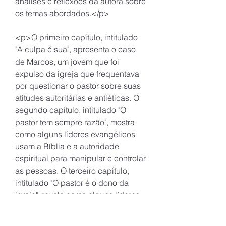
análises e reflexões da autora sobre 
os temas abordados.</p>
<p>O primeiro capítulo, intitulado 
"A culpa é sua", apresenta o caso 
de Marcos, um jovem que foi 
expulso da igreja que frequentava 
por questionar o pastor sobre suas 
atitudes autoritárias e antiéticas. O 
segundo capítulo, intitulado "O 
pastor tem sempre razão", mostra 
como alguns líderes evangélicos 
usam a Bíblia e a autoridade 
espiritual para manipular e controlar 
as pessoas. O terceiro capítulo, 
intitulado "O pastor é o dono da 
igreja", revela como alguns líderes 
evangélicos se apropriam 
indevidamente dos recursos 