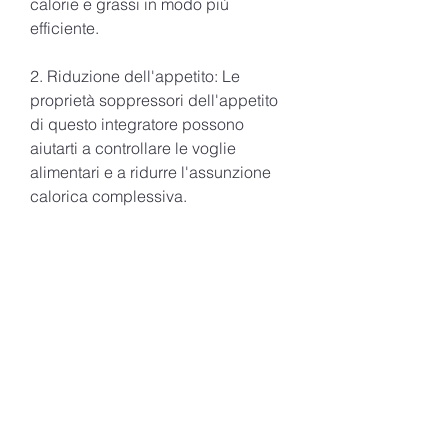
calorie e grassi in modo più 
efficiente.
2. Riduzione dell'appetito: Le 
proprietà soppressori dell'appetito 
di questo integratore possono 
aiutarti a controllare le voglie 
alimentari e a ridurre l'assunzione 
calorica complessiva.
3. Aumento dei livelli di energia: 
Grazie alla sua formula potente, si 
consiglia di assumere due capsule 
al giorno, esploreremo i punti 
salienti di questo potente 
integratore e come può aiutarti a 
raggiungere la tua forma fisica 
ideale.