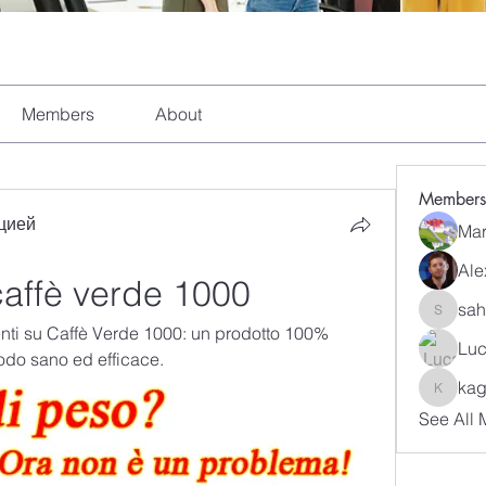
Members
About
Members
цией
Mar
Ale
caffè verde 1000
sah
sahil.sa
ienti su Caffè Verde 1000: un prodotto 100% 
Luc
odo sano ed efficace.
kag
kagaj28
See All 