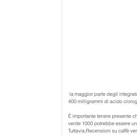
 la maggior parte degli integratori di caffè verde 1000 forniscono tra i 200 e i 
400 milligrammi di acido clorog
È importante tenere presente che
verde 1000 potrebbe essere un'
Tuttavia,Recensioni su caffè v