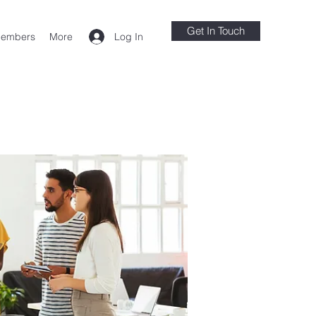
Get In Touch
Log In
embers
More