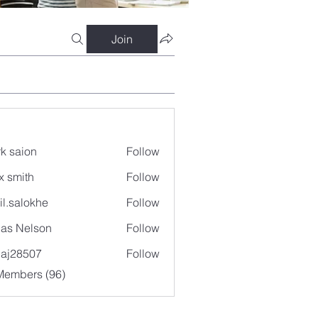
Join
k saion
Follow
x smith
Follow
il.salokhe
Follow
lokhe
as Nelson
Follow
aj28507
Follow
507
Members (96)