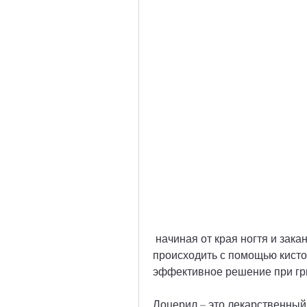
 начиная от края ногтя и заканчивая центром. Нанесение должно 
происходить с помощью кисто
эффективное решение при гр
Лоцерил – это лекарственный