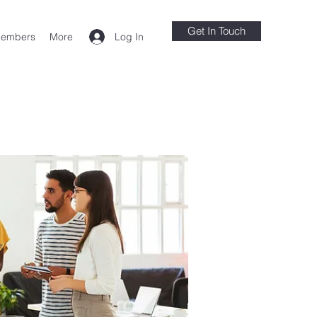
Get In Touch
Log In
embers
More