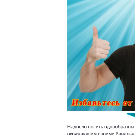
Надоело носить однообразный
окружающим своими банальным