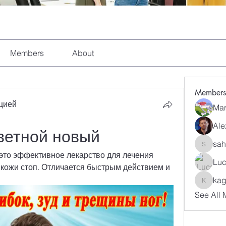
Members
About
Members
цией
Mar
Ale
ветной новый
sah
sahil.sa
это эффективное лекарство для лечения 
Luc
кожи стоп. Отличается быстрым действием и 
kag
kagaj28
See All 