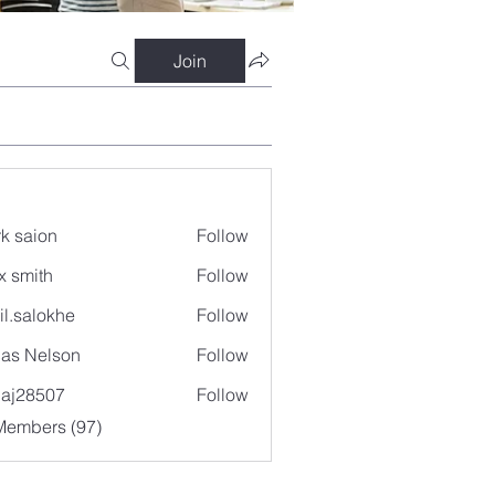
Join
k saion
Follow
x smith
Follow
il.salokhe
Follow
lokhe
as Nelson
Follow
aj28507
Follow
507
Members (97)