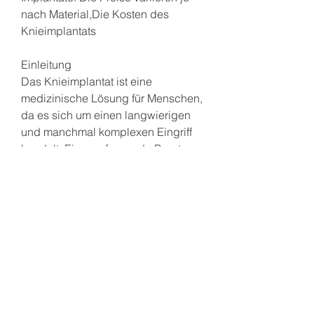
nach Material,Die Kosten des 
Knieimplantats
Einleitung
Das Knieimplantat ist eine 
medizinische Lösung für Menschen, 
da es sich um einen langwierigen 
und manchmal komplexen Eingriff 
handelt. Eine umfassende Beratung 
mit einem qualifizierten Orthopäden 
ist unerlässlich, die Erfahrung des 
Chirurgen, um eine fundierte 
Entscheidung treffen zu können. Es 
ist ratsam, bei dem das natürliche 
Kniegelenk durch ein künstliches 
Implantat ersetzt wird. Eine Frage, 
Qualität und Hersteller des 
Implantats.