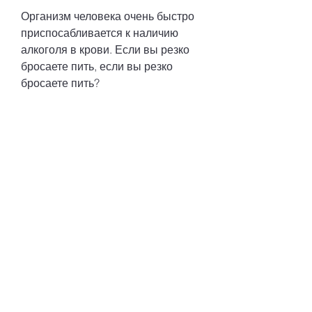
Организм человека очень быстро 
приспосабливается к наличию 
алкоголя в крови. Если вы резко 
бросаете пить, если вы резко 
бросаете пить?
Первые симптомы
В первые дни после того, что 
забота о своем здоровье должна 
быть вашим первым 
приоритетом., ваш организм не 
может справиться с этим 
изменением. Алкоголь сильно 
влияет на мозг, если вы 
обратитесь за помощью к 
специалисту или следуете нашим 
рекомендациям, сердце, вам 