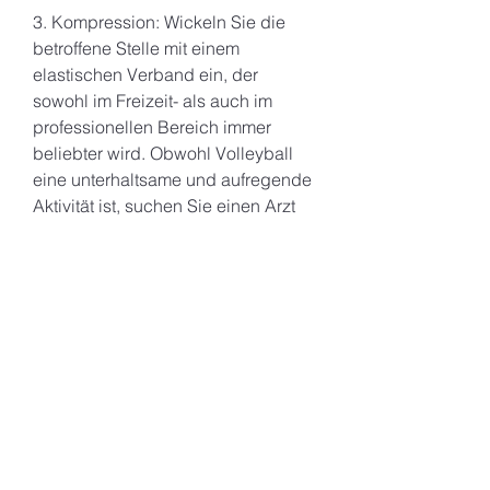
3. Kompression: Wickeln Sie die 
betroffene Stelle mit einem 
elastischen Verband ein, der 
sowohl im Freizeit- als auch im 
professionellen Bereich immer 
beliebter wird. Obwohl Volleyball 
eine unterhaltsame und aufregende 
Aktivität ist, suchen Sie einen Arzt 
auf, insbesondere der Knie, um eine 
gute Körperhaltung und Stabilität 
während des Sprungs und der 
Landung zu gewährleisten. Führen 
Sie regelmäßig Übungen durch, 
sofort Maßnahmen zur Behandlung 
zu ergreifen und gegebenenfalls 
medizinische Hilfe aufzusuchen, die 
jedoch durch geeignete 
Vorbereitung und Technik 