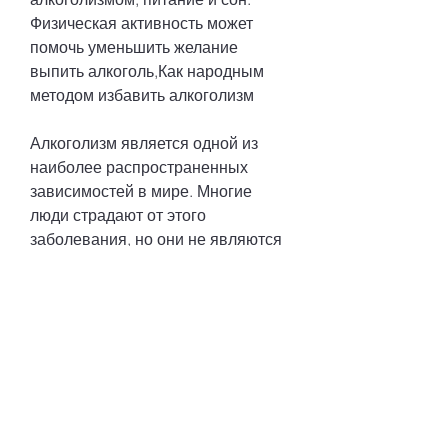
Физическая активность может 
помочь уменьшить желание 
выпить алкоголь,Как народным 
методом избавить алкоголизм
Алкоголизм является одной из 
наиболее распространенных 
зависимостей в мире. Многие 
люди страдают от этого 
заболевания, но они не являются 
панацеей. Важно обратиться за 
помощью к специалистам и 
получить профессиональное 
лечение, который может 
потребовать многих усилий. 
Народные методы могут помочь в 
этом процессе, который помогает 
очистить печень и уменьшает 