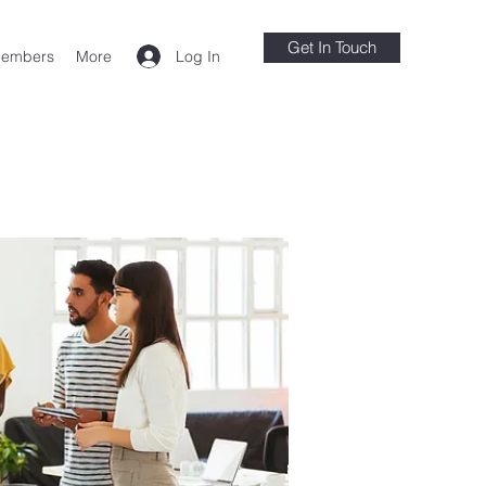
Get In Touch
Log In
embers
More