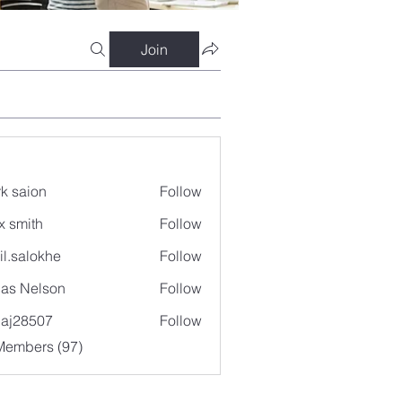
Join
k saion
Follow
x smith
Follow
il.salokhe
Follow
lokhe
as Nelson
Follow
aj28507
Follow
507
Members (97)