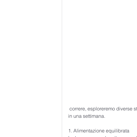
 correre, esploreremo diverse strategie utili per perdere il grasso dello stomaco 
in una settimana.
1. Alimentazione equilibrata