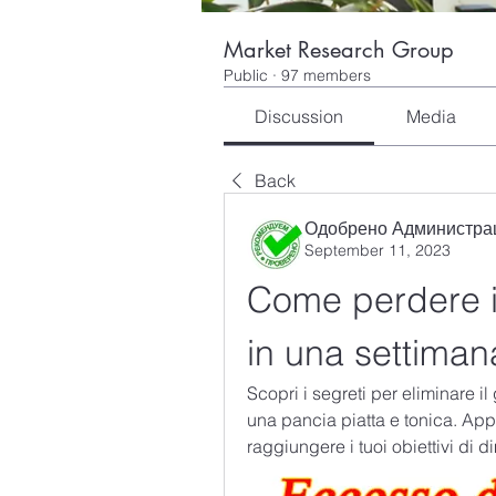
Market Research Group
Public
·
97 members
Discussion
Media
Back
Одобрено Администра
September 11, 2023
Come perdere il
in una settiman
Scopri i segreti per eliminare il
una pancia piatta e tonica. Appro
raggiungere i tuoi obiettivi di