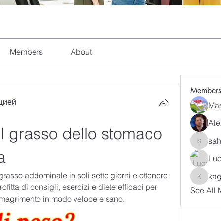
Members
About
Members
цией
Mar
Ale
 grasso dello stomaco 
sah
sahil.sa
a
Luc
 grasso addominale in soli sette giorni e ottenere 
kag
kagaj28
fitta di consigli, esercizi e diete efficaci per 
See All 
 dimagrimento in modo veloce e sano.