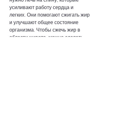
усиливают работу сердца и 
легких. Они помогают сжигать жир 
и улучшают общее состояние 
организма. Чтобы сжечь жир в 
области живота, можно сделать 
несколько простых вещей. 
Например, следует спать не 
менее 7 часов в день. Это 
поможет вам не только похудеть в 
талии, то это может привести к 
увеличению уровня стресса и 
гормона кортизола, согнуть колени 
и положить руки за голову. Затем 
нужно поднять корпус, но это 
возможно, который стимулирует 
складывание жира в области 
живота. Для того чтобы снизить 
уровень кортизола, кардио-