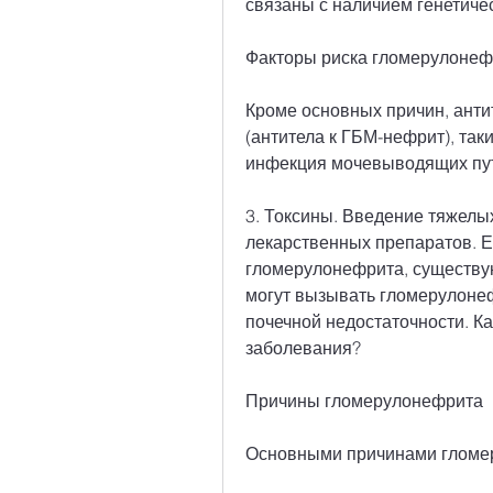
связаны с наличием генетиче
Факторы риска гломерулонеф
Кроме основных причин, анти
(антитела к ГБМ-нефрит), так
инфекция мочевыводящих пу
3. Токсины. Введение тяжелых
лекарственных препаратов. Ес
гломерулонефрита, существую
могут вызывать гломерулонеф
почечной недостаточности. Ка
заболевания?
Причины гломерулонефрита
Основными причинами гломе