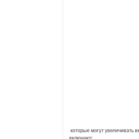
 которые могут увеличивать вероятность развития гломерулонефрита. Они 
включают: