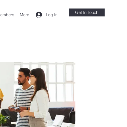
Get In Touch
Log In
embers
More