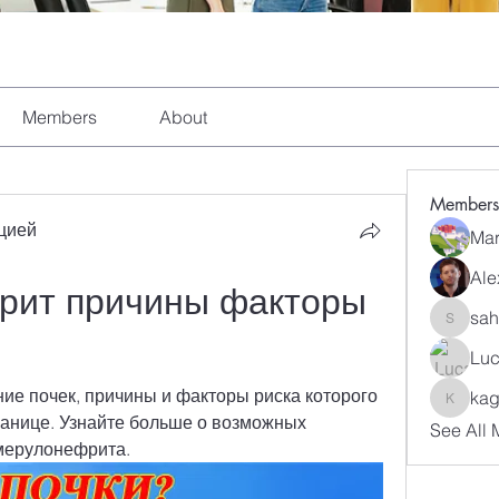
Members
About
Members
цией
Mar
Ale
рит причины факторы 
sah
sahil.sa
Luc
ие почек, причины и факторы риска которого 
kag
kagaj28
анице. Узнайте больше о возможных 
See All 
омерулонефрита.