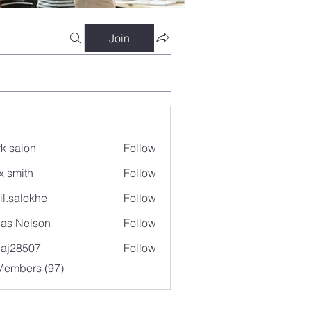
Join
k saion
Follow
x smith
Follow
il.salokhe
Follow
lokhe
as Nelson
Follow
aj28507
Follow
507
Members (97)