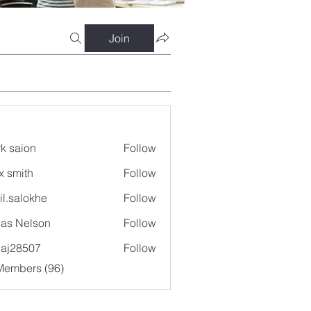
Join
k saion
Follow
x smith
Follow
il.salokhe
Follow
lokhe
as Nelson
Follow
aj28507
Follow
507
Members (96)