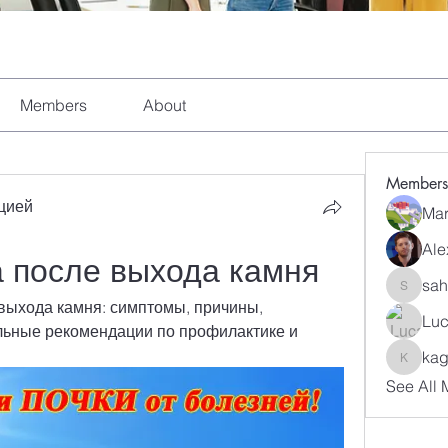
Members
About
Members
цией
Mar
Ale
а после выхода камня
sah
sahil.sa
выхода камня: симптомы, причины, 
Luc
альные рекомендации по профилактике и 
kag
kagaj28
See All 