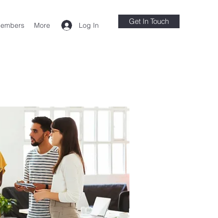
Get In Touch
Log In
embers
More