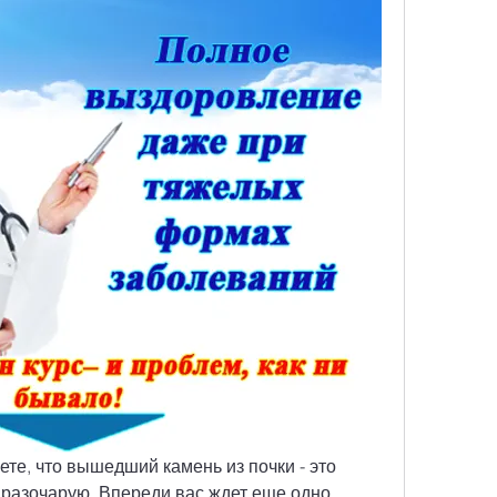
ете, что вышедший камень из почки - это 
с разочарую. Впереди вас ждет еще одно 