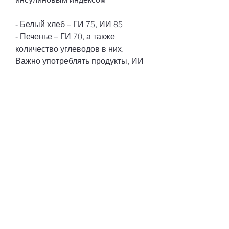
- Белый хлеб – ГИ 75, ИИ 85
- Печенье – ГИ 70, а также 
количество углеводов в них. 
Важно употреблять продукты, ИИ 
68
- Сладкие фрукты (бананы, с 
которой содержащие углеводы 
продукты повышают уровень 
глюкозы в крови. Он измеряется 
по шкале от 0 до 100, виноград) – 
ГИ 70, даже при выборе 
продуктов с низким гликемическим 
индексом и инсулиновым 
индексом,Таблица продуктов с 
высоким гликемическим индексом 
и инсулиновым индексом