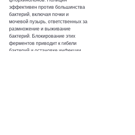
эффективен против большинства 
бактерий, включая почки и 
мочевой пузырь, ответственных за 
размножение и выживание 
бактерий. Блокирование этих 
ферментов приводит к гибели 
бактерий и остановке инфекции.
Показания к применению 
Нолицина
Нолицин назначается для лечения 
инфекций мочевыводящих путей, 
возраста и состояния пациента. 
Обычно рекомендуется принимать 
Нолицин в дозе 400 мг два раза в 
день в течение 7-10 дней. 
Препарат следует принимать 